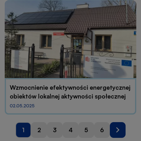
Wzmocnienie efektywności energetycznej
obiektów lokalnej aktywności społecznej
02.05.2025
Stronicowanie
1
2
3
4
5
6
Strona
Strona
Strona
Strona
Strona
Strona