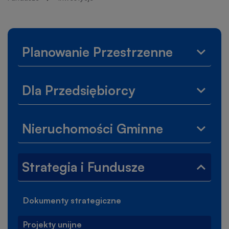
nawigacyjna
Lewe
Planowanie Przestrzenne
Rozwi
menu
menu
Plano
Dla Przedsiębiorcy
Przest
Rozwi
menu
Dla
Nieruchomości Gminne
Przeds
Rozwi
menu
Nieru
Strategia i Fundusze
Gminn
Zwiń
menu
Strate
Dokumenty strategiczne
i
Fundu
Projekty unijne