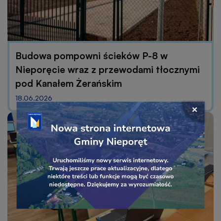
Budowa pompowni ścieków P-8 w
Nieporęcie wraz z przewodami tłocznymi
pod Kanałem Żerańskim
18.06.2026
Przejdź
Zamkni
do
okno
linku
popu
baner
banera