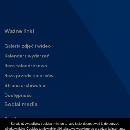
Ważne linki
Galeria zdjęć i wideo
Kalendarz wydarzeń
Baza teleadresowa
Baza przedsiębiorców
Strona archiwalna
Otworzy
się
Dostępność
w
Social media
nowej
karcie
Facebook
Otworzy
Serwis używa plików cookies m.in. po to, aby lepiej dostosować ją do potrzeb
się
Instagram
Otworzy
użytkowników. Cookies to niewielkie pliki tekstowe wysyłane do urządzenia internauty