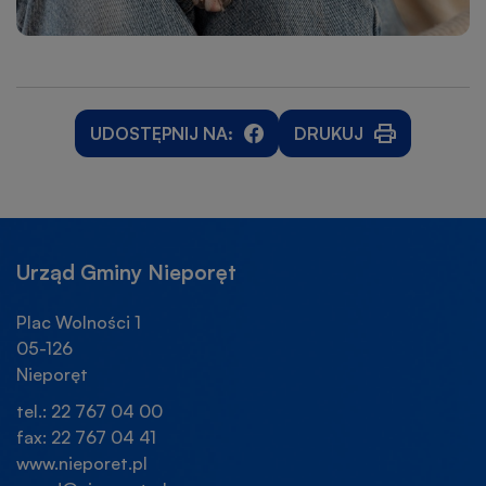
UDOSTĘPNIJ NA:
DRUKUJ
WILL
WILL
OTWORZY
OPEN
OPEN
SIĘ
IN
IN
W
NEW
NEW
NOWEJ
WINDOW
WINDOW
KARCIE
Urząd Gminy Nieporęt
Plac Wolności 1
05-126
Nieporęt
tel.: 22 767 04 00
fax: 22 767 04 41
www.nieporet.pl