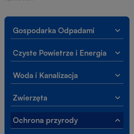
nawigacyjna
Lewe
Gospodarka Odpadami
Rozwi
menu
menu
Gospo
Czyste Powietrze i Energia
Odpad
Rozwi
menu
Czyst
Woda i Kanalizacja
Powie
Rozwi
i
menu
Energi
Woda
Zwierzęta
i
Rozwi
Kanali
menu
Zwierz
Ochrona przyrody
Zwiń
menu