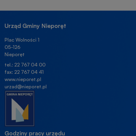
IN
IN
W
NEW
NEW
NOWEJ
WINDOW
WINDOW
KARCIE
Urząd Gminy Nieporęt
Plac Wolności 1
05-126
Nieporęt
tel.: 22 767 04 00
fax: 22 767 04 41
www.nieporet.pl
urzad@nieporet.pl
Godziny pracy urzędu