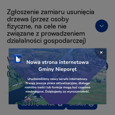
Zgłoszenie zamiaru usunięcia
drzewa (przez osoby
fizyczne, na cele nie
związane z prowadzeniem
działalności gospodarczej)
Przejdź
Zamkni
Wydanie zezwolenia na
do
okno
usunięcie drzew i krzewów
linku
popu
(Przedsiębiorcy, Rolnicy)
baner
banera
UDOSTĘPNIJ NA:
DRUKUJ
WILL
WILL
OTWORZY
OPEN
OPEN
SIĘ