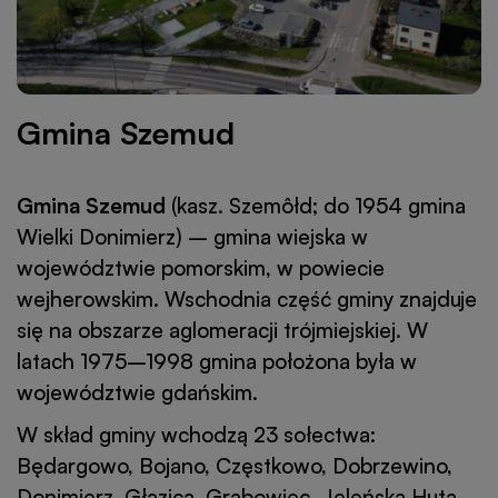
Gmina Szemud
Gmina Szemud
(kasz. Szemôłd; do 1954 gmina
Wielki Donimierz) – gmina wiejska w
województwie pomorskim, w powiecie
wejherowskim. Wschodnia część gminy znajduje
się na obszarze aglomeracji trójmiejskiej. W
latach 1975–1998 gmina położona była w
województwie gdańskim.
W skład gminy wchodzą 23 sołectwa:
Będargowo, Bojano, Częstkowo, Dobrzewino,
Donimierz, Głazica, Grabowiec, Jeleńska Huta,