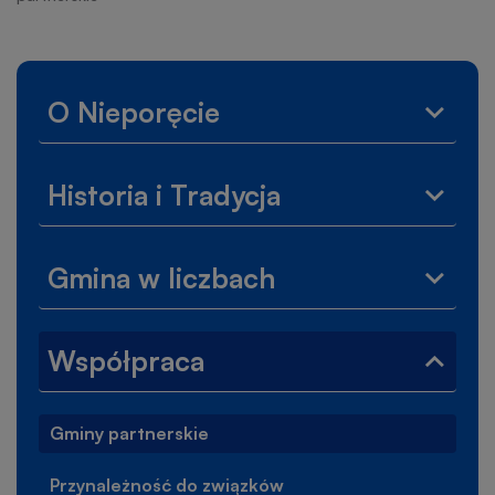
nawigacyjna
Lewe
O Nieporęcie
Rozwi
menu
menu
O
Historia i Tradycja
Niepor
Rozwi
menu
Histor
Gmina w liczbach
i
Rozwi
Tradyc
menu
Gmina
Współpraca
w
Zwiń
liczba
menu
Współ
Gminy partnerskie
Przynależność do związków