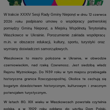
W trakcie XXXIV Sesji Rady Gminy Niepor
t
w dniu 12 czerwca
ę
2026 roku
podpisano umow
o wspó
pracy partnerskiej
ę
ł
pomi
dzy Gmin
Niepor
t, a Miejsk
Wspólnot
Terytorialn
ę
ą
ę
ą
ą
ą
Waszkowce w Ukrainie. Porozumienie zak
ada wspó
prac
ł
ł
ę
m.in. w obszarze edukacji, kultury, sportu, turystyki oraz
wymiany do
wiadcze
samorz
dowych.
ś
ń
ą
Waszkowce to miasto położone w Ukrainie, w obwodzie
czerniowieckim, nad rzeką Czeremosz. Jest siedzibą władz
Rejonu Wyżnickiego. Do 1939 roku w tym miejscu przebiegała
historyczna granica Rzeczypospolitej. Okolice te cechują się
bogatym dziedzictwem historycznym, kulturowym i znacznym
potencjałem turystycznym.
W latach 80. XIX wieku w Waszkowcach powstała czytelnia
polska, a w 1909 roku oddano do użytku Dom Polski.