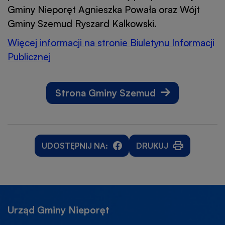
Gminy Nieporęt Agnieszka Powała oraz Wójt
Gminy Szemud Ryszard Kalkowski.
Więcej informacji na stronie Biuletynu Informacji
Publicznej
Otworzy
się
w
Strona Gminy Szemud
nowej
karcie
UDOSTĘPNIJ NA:
DRUKUJ
WILL
WILL
OTWORZY
OPEN
OPEN
SIĘ
IN
IN
W
NEW
NEW
NOWEJ
WINDOW
WINDOW
KARCIE
Urząd Gminy Nieporęt