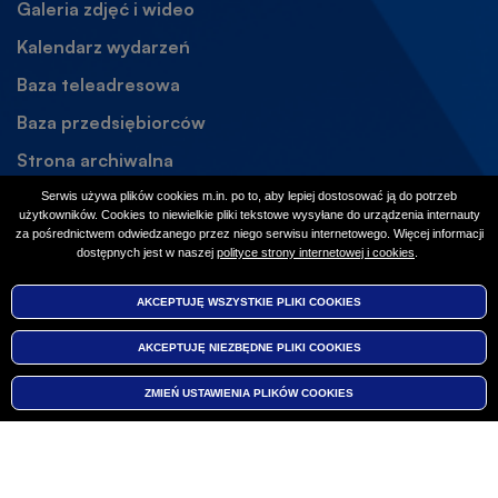
Galeria zdjęć i wideo
Kalendarz wydarzeń
Baza teleadresowa
Baza przedsiębiorców
Strona archiwalna
Otworzy
się
Dostępność
Serwis używa plików cookies m.in. po to, aby lepiej dostosować ją do potrzeb
w
użytkowników. Cookies to niewielkie pliki tekstowe wysyłane do urządzenia internauty
Social media
za pośrednictwem odwiedzanego przez niego serwisu internetowego. Więcej informacji
nowej
dostępnych jest w naszej
polityce strony internetowej i cookies
Otworzy
.
karcie
się
Facebook
Otworzy
w
AKCEPTUJĘ WSZYSTKIE PLIKI
WYCOFAJ ZGODĘ NA PLIKI
COOKIES
COOKIES
nowej
się
Instagram
Otworzy
karcie
w
AKCEPTUJĘ NIEZBĘDNE PLIKI
COOKIES
się
nowej
w
karcie
ZMIEŃ USTAWIENIA PLIKÓW
COOKIES
nowej
© 2026 Urząd Gminy Nieporęt
Menu
karcie
Deklaracja dostępności
Polityka prywatności
Ochrona danych osobowych
Monitoring wizyjny
Mapa serwisu
stopka
Realizacja:
Vobacom
Otworzy