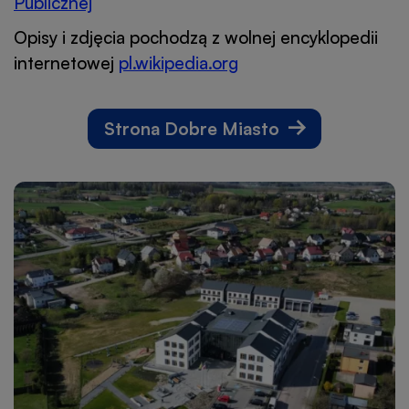
Publicznej
Otworzy
się
Opisy i zdjęcia pochodzą z wolnej encyklopedii
w
internetowej
pl.wikipedia.org
Otworzy
nowej
się
karcie
w
Strona Dobre Miasto
nowej
karcie