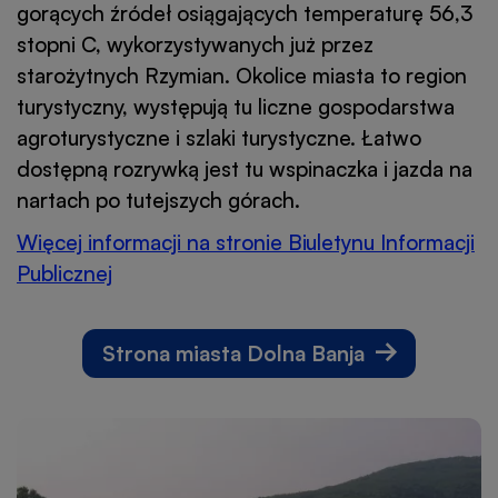
gorących źródeł osiągających temperaturę 56,3
stopni C, wykorzystywanych już przez
starożytnych Rzymian. Okolice miasta to region
turystyczny, występują tu liczne gospodarstwa
agroturystyczne i szlaki turystyczne. Łatwo
dostępną rozrywką jest tu wspinaczka i jazda na
nartach po tutejszych górach.
Więcej informacji na stronie Biuletynu Informacji
Publicznej
Otworzy
się
w
Strona miasta Dolna Banja
nowej
karcie