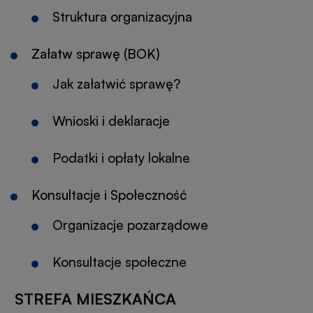
Struktura organizacyjna
Załatw sprawę (BOK)
Jak załatwić sprawę?
Otworzy
się
Wnioski i deklaracje
w
nowej
Podatki i opłaty lokalne
Otworzy
karcie
się
Konsultacje i Społeczność
w
nowej
Organizacje pozarządowe
karcie
Konsultacje społeczne
Otworzy
się
STREFA MIESZKAŃCA
w