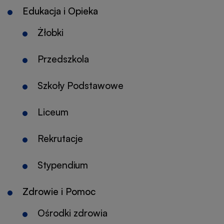
nowej
Edukacja i Opieka
karcie
Żłobki
Przedszkola
Szkoły Podstawowe
Liceum
Otworzy
się
Rekrutacje
w
nowej
Stypendium
karcie
Zdrowie i Pomoc
Ośrodki zdrowia