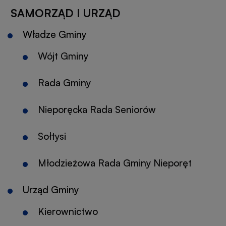
SAMORZĄD I URZĄD
Władze Gminy
Wójt Gminy
Otworzy
się
Rada Gminy
Otworzy
w
się
nowej
Nieporęcka Rada Seniorów
w
karcie
nowej
Sołtysi
karcie
Młodzieżowa Rada Gminy Nieporęt
Otworz
się
Urząd Gminy
w
nowej
Kierownictwo
karcie