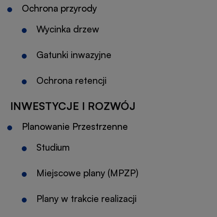
Ochrona przyrody
Wycinka drzew
Gatunki inwazyjne
Ochrona retencji
INWESTYCJE I ROZWÓJ
Planowanie Przestrzenne
Studium
Otworzy
się
Miejscowe plany (MPZP)
Otworzy
w
się
nowej
Plany w trakcie realizacji
w
karcie
nowej