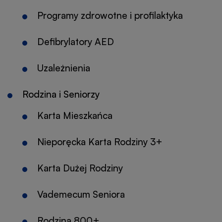
Programy zdrowotne i profilaktyka
Defibrylatory AED
Uzależnienia
Rodzina i Seniorzy
Karta Mieszkańca
Nieporęcka Karta Rodziny 3+
Karta Dużej Rodziny
Otworzy
się
Vademecum Seniora
w
nowej
Rodzina 800+
Otworzy