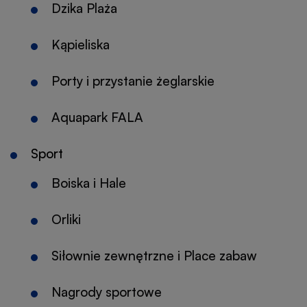
Dzika Plaża
Kąpieliska
Porty i przystanie żeglarskie
Aquapark FALA
Otworzy
się
Sport
w
nowej
Boiska i Hale
karcie
Orliki
Siłownie zewnętrzne i Place zabaw
Nagrody sportowe