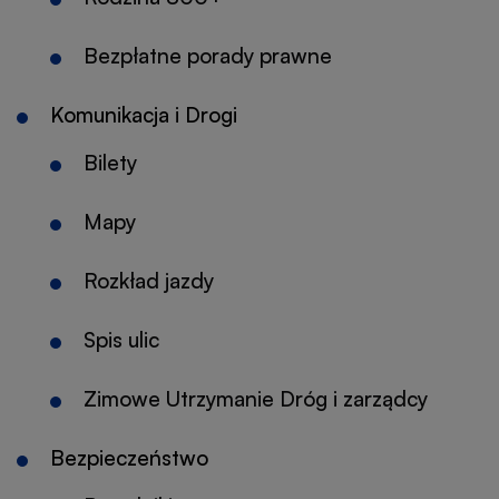
karcie
się
Bezpłatne porady prawne
w
nowej
Komunikacja i Drogi
karcie
Bilety
Mapy
Rozkład jazdy
Spis ulic
Zimowe Utrzymanie Dróg i zarządcy
Bezpieczeństwo