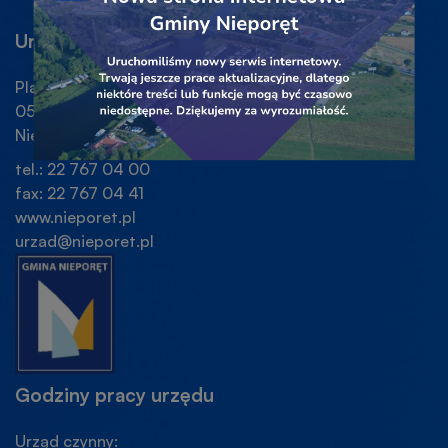
linku
popu
WINDOW
WINDOW
KARCIE
baner
banera
Urząd Gminy Nieporęt
Plac Wolności 1
05-126
Nieporęt
tel.: 22 767 04 00
fax: 22 767 04 41
www.nieporet.pl
urzad@nieporet.pl
Godziny pracy urzędu
Urząd czynny: