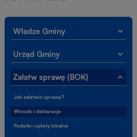
nawigacyjna
Lewe
Władze Gminy
Rozwi
menu
menu
Władz
Urząd Gminy
Gminy
Rozwi
menu
Urząd
Załatw sprawę (BOK)
Gminy
Zwiń
menu
Załat
Jak załatwić sprawę?
Otworzy
spraw
się
(BOK)
w
Wnioski i deklaracje
nowej
karcie
Podatki i opłaty lokalne
Otworzy
się