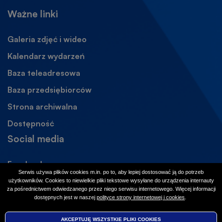
Ważne linki
Galeria zdjęć i wideo
Kalendarz wydarzeń
Baza teleadresowa
Baza przedsiębiorców
Strona archiwalna
Otworzy
się
Dostępność
w
Social media
nowej
karcie
Facebook
Otworzy
Serwis używa plików cookies m.in. po to, aby lepiej dostosować ją do potrzeb
się
Instagram
Otworzy
użytkowników. Cookies to niewielkie pliki tekstowe wysyłane do urządzenia internauty
w
za pośrednictwem odwiedzanego przez niego serwisu internetowego. Więcej informacji
się
dostępnych jest w naszej
polityce strony internetowej i cookies
Otworzy
.
nowej
w
się
karcie
w
nowej
© 2026 Urząd Gminy Nieporęt
AKCEPTUJĘ WSZYSTKIE PLIKI
WYCOFAJ ZGODĘ NA PLIKI
COOKIES
COOKIES