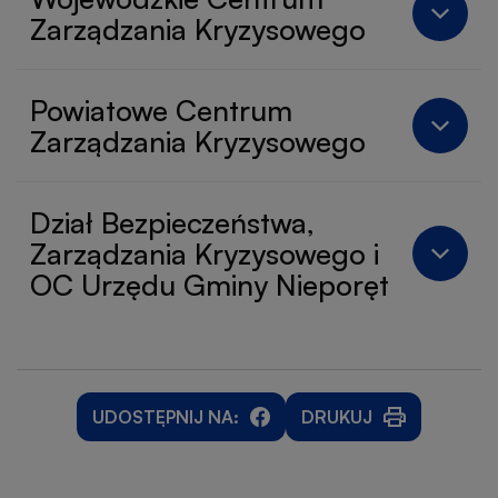
Zarządzania Kryzysowego
Powiatowe Centrum
Zarządzania Kryzysowego
Dział Bezpieczeństwa,
Zarządzania Kryzysowego i
OC Urzędu Gminy Nieporęt
UDOSTĘPNIJ NA:
DRUKUJ
WILL
WILL
OTWORZY
OPEN
OPEN
SIĘ
IN
IN
W