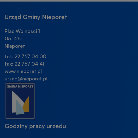
NEW
NEW
NOWEJ
WINDOW
WINDOW
KARCIE
Urząd Gminy Nieporęt
Plac Wolności 1
05-126
Nieporęt
tel.: 22 767 04 00
fax: 22 767 04 41
www.nieporet.pl
urzad@nieporet.pl
Godziny pracy urzędu