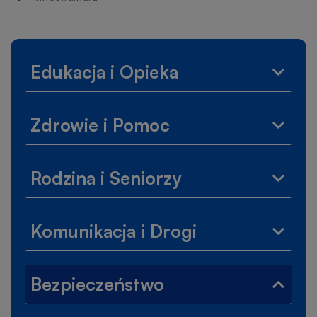
nawigacyjna
Lewe
Edukacja i Opieka
Rozwi
menu
menu
Edukac
Zdrowie i Pomoc
i
Rozwi
Opiek
menu
Zdrow
Rodzina i Seniorzy
i
Rozwi
Pomo
menu
Rodzi
Komunikacja i Drogi
i
Rozwi
Senior
menu
Komun
Bezpieczeństwo
i
Zwiń
Drogi
menu