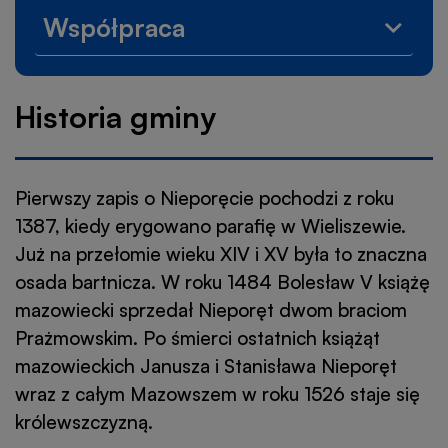
Gmina
Współpraca
w
Rozwi
liczba
menu
Współ
Historia gminy
Pierwszy zapis o Nieporęcie pochodzi z roku
1387, kiedy erygowano parafię w Wieliszewie.
Już na przełomie wieku XIV i XV była to znaczna
osada bartnicza. W roku 1484 Bolesław V książę
mazowiecki sprzedał Nieporęt dwom braciom
Prażmowskim. Po śmierci ostatnich książąt
mazowieckich Janusza i Stanisława Nieporęt
wraz z całym Mazowszem w roku 1526 staje się
królewszczyzną.