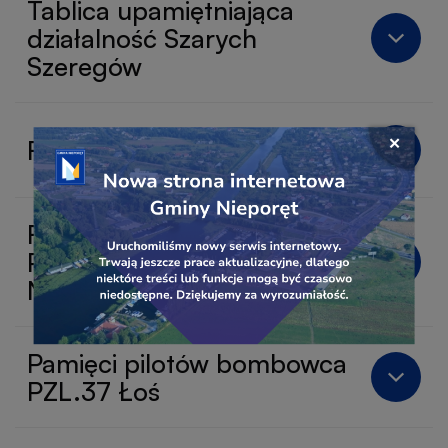
Tablica upamiętniająca
działalność Szarych
Szeregów
Przejdź
Figura św. Jana Chrzciciela
Zamkni
do
okno
linku
popu
baner
banera
Figura Matki Bożej
Pocieszycielki Strapionych w
Nieporęcie
Pamięci pilotów bombowca
PZL.37 Łoś