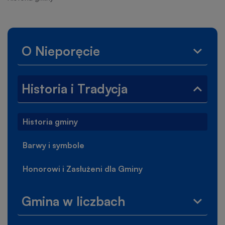
nawigacyjna
Lewe
O Nieporęcie
Rozwi
menu
menu
O
Historia i Tradycja
Niepor
Zwiń
menu
Histor
Historia gminy
i
Tradyc
Barwy i symbole
Honorowi i Zasłużeni dla Gminy
Gmina w liczbach
Rozwi
menu