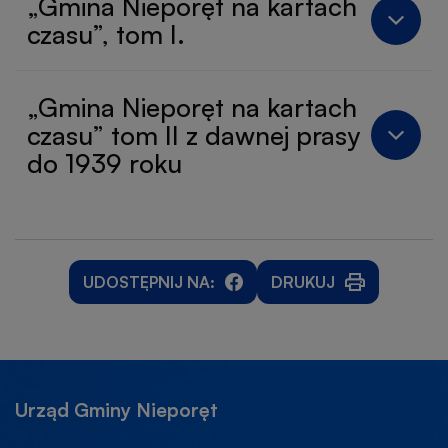
„Gmina Nieporęt na kartach
czasu”, tom I.
„Gmina Nieporęt na kartach
czasu” tom II z dawnej prasy
do 1939 roku
UDOSTĘPNIJ NA:
DRUKUJ
WILL
WILL
OTWORZY
OPEN
OPEN
SIĘ
IN
IN
W
NEW
NEW
NOWEJ
WINDOW
WINDOW
KARCIE
Urząd Gminy Nieporęt