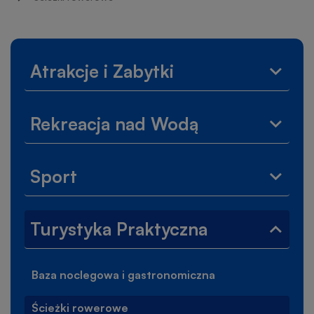
nawigacyjna
Lewe
Atrakcje i Zabytki
Rozwi
menu
menu
Atrakc
Rekreacja nad Wodą
i
Rozwi
Zabytk
menu
Rekrea
Sport
nad
Rozwi
Wodą
menu
Sport
Turystyka Praktyczna
Zwiń
menu
Turyst
Baza noclegowa i gastronomiczna
Prakt
Ścieżki rowerowe