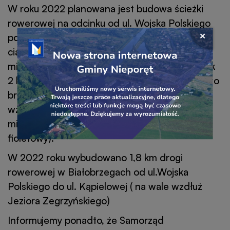
W roku 2022 planowana jest budowa ścieżki
rowerowej na odcinku od ul. Wojska Polskiego
Przejdź
po zaporze bocznej Jeziora Zegrzyńskiego w
Zamkni
do
ciągu ul. Kąpielowej do ul. Wczasowej w
okno
linku
popu
miejscowości Białobrzegi. Długość ścieżki to ok
baner
banera
2 km. Szacowany koszt 1 250 000,00 zł. Jest to
brakujący odcinek łączący istniejąca ścieżkę
wzdłuż ul. Wojska Pilskiego i ul. Wczasowej w
miejscowości Białobrzegi.(mapa – kolor
fioletowy).
W 2022 roku wybudowano 1,8 km drogi
rowerowej w Białobrzegach od ul.Wojska
Polskiego do ul. Kąpielowej ( na wale wzdłuż
Jeziora Zegrzyńskiego)
Informujemy ponadto, że Samorząd