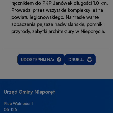
łącznikiem do PKP Janówek długości 1,0 km.
Prowadzi przez wszystkie kompleksy leśne
powiatu legionowskiego. Na trasie warte
zobaczenia pejzaże nadwiślańskie, pomniki
przyrody, zabytki architektury w Nieporęcie.
UDOSTĘPNIJ NA:
DRUKUJ
WILL
WILL
OTWORZY
OPEN
OPEN
SIĘ
IN
IN
W
NEW
NEW
NOWEJ
WINDOW
WINDOW
KARCIE
Urząd Gminy Nieporęt
Plac Wolności 1
05-126