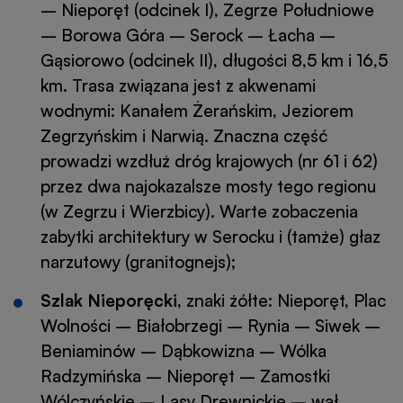
– Nieporęt (odcinek I), Zegrze Południowe
– Borowa Góra – Serock – Łacha –
Gąsiorowo (odcinek II), długości 8,5 km i 16,5
km. Trasa związana jest z akwenami
wodnymi: Kanałem Żerańskim, Jeziorem
Zegrzyńskim i Narwią. Znaczna część
prowadzi wzdłuż dróg krajowych (nr 61 i 62)
przez dwa najokazalsze mosty tego regionu
(w Zegrzu i Wierzbicy). Warte zobaczenia
zabytki architektury w Serocku i (tamże) głaz
narzutowy (granitognejs);
Szlak Nieporęcki
, znaki żółte: Nieporęt, Plac
Wolności – Białobrzegi – Rynia – Siwek –
Beniaminów – Dąbkowizna – Wólka
Radzymińska – Nieporęt – Zamostki
Wólczyńskie – Lasy Drewnickie – wał