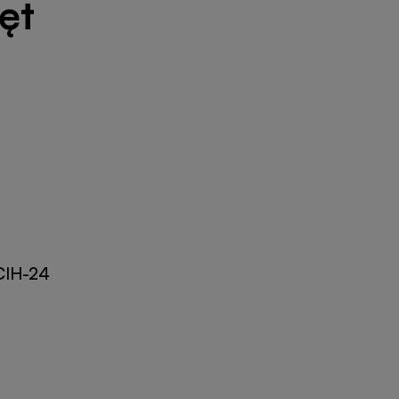
ęt
CIH-24