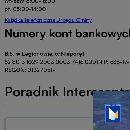
wt-czw.
8:00-16:00
pt.
08:00-14:00
Książka telefoniczna Urzędu Gminy
Numery kont bankowyc
B.S. w Legionowie, o/Nieporęt
52 8013 1029 2003 0003 7415 0001NIP: 536-17
REGON:
013270519
Poradnik Interesant
Przejdź
do
linku
banera