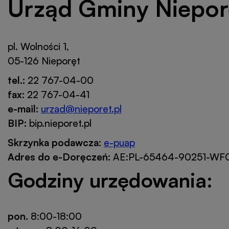
Urząd Gminy Niepor
pl. Wolności 1,
05-126 Nieporęt
tel.:
22 767-04-00
fax:
22 767-04-41
e-mail:
urzad@nieporet.pl
BIP:
bip.nieporet.pl
Skrzynka podawcza:
e-puap
Otworzy
Adres do e-Doręczeń:
AE:PL-65464-90251-WF
się
w
Godziny urzędowania:
nowej
karcie
pon.
8:00-18:00