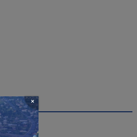
Zamknij
okno
popup
banera