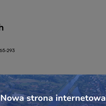
h
-65-293
a