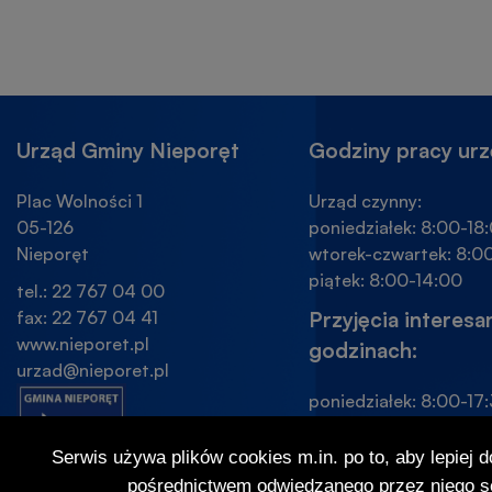
Urząd Gminy Nieporęt
Godziny pracy ur
Plac Wolności 1
Urząd czynny:
05-126
poniedziałek: 8:00-18:
Nieporęt
wtorek-czwartek: 8:00
piątek: 8:00-14:00
tel.: 22 767 04 00
fax: 22 767 04 41
Przyjęcia interes
www.nieporet.pl
godzinach:
urzad@nieporet.pl
poniedziałek: 8:00-17:
wtorek-czwartek: 8:00
piątek: 8:00-13:30
Serwis używa plików cookies m.in. po to, aby lepiej 
pośrednictwem odwiedzanego przez niego se