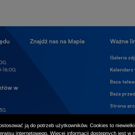
zędu
Znajdź nas na Mapie
Ważne li
Galeria zd
00,
-16:00,
Kalendarz
Baza tele
antów w
Baza prze
Strona arc
30,
-15:30,
Dostępno
dostosować ją do potrzeb użytkowników. Cookies to niewielki
rwisu internetowego. Więcej informacji dostępnych jest w 