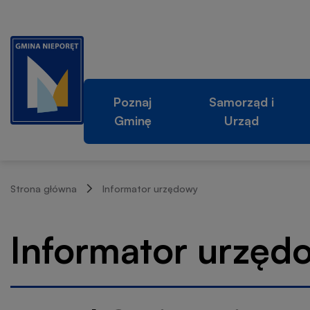
Informator
Przejdź
Przejdź
Przejdź
Przejdź
do
do
do
do
urzędowy
menu
treści
wyszukiwarki
stopki
Główna
głównego
Poznaj
Samorząd i
|
Gminę
Urząd
nawigacja
Gmina
Ścieżka
Nieporęt
Strona główna
Informator urzędowy
nawigacyjna
Informator urzęd