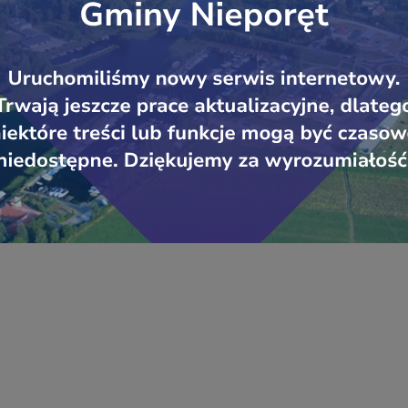
Local Spot
u