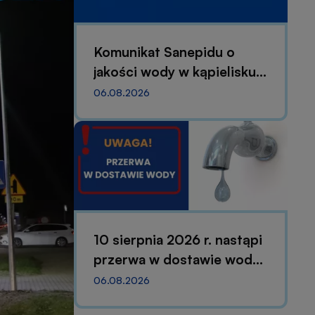
Komunikat Sanepidu o
jakości wody w kąpielisku
Dzika Plaża w Nieporęcie
06.08.2026
Ankieta dla S
Nieporęt
o
więcej informacji
Ankieta
dla
10 sierpnia 2026 r. nastąpi
Seniorów
przerwa w dostawie wody
z
Gminy
dla Odbiorców w
06.08.2026
Nieporęt
Stanisławowie Pierwszym