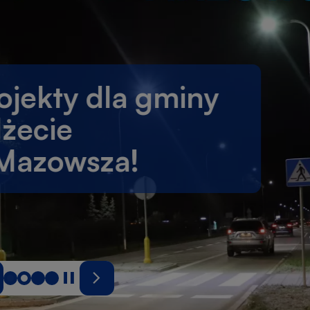
ty dla gminy
ie
owsza!
przedni
Zatrzymaj
Następny
ajd
slider
slajd