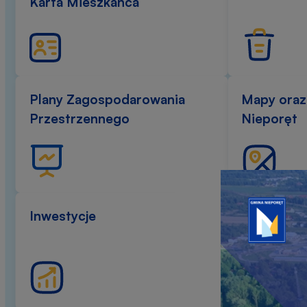
Karta Mieszkańca
Plany Zagospodarowania
Mapy oraz 
Przestrzennego
Nieporęt
Przejdź
do
Inwestycje
Ostrzeżen
linku
banera