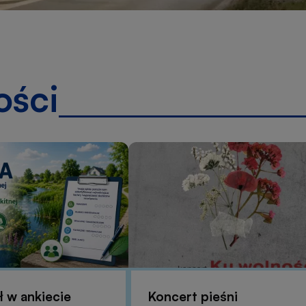
ości
 w ankiecie
Koncert pieśni