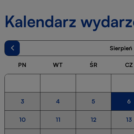
Kalendarz wydarz
Sierpień
Poprzedni
miesiąc
PN
WT
ŚR
CZ
3
4
5
6
P
S
li
2
10
11
12
13
w
z