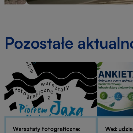
Budżecie
Obywatelskim
Mazowsza!
Pozostałe aktualn
Warsztaty fotograficzne:
Weź udział