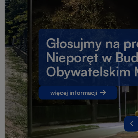
Głosujmy na projek
Nieporęt w Budżec
Obywatelskim Maz
o
więcej informacji
Głosujmy
na
projekty
dla
gminy
Po
Nieporęt
sl
w