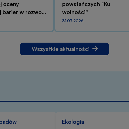
j oceny
powstańczych "Ku
 barier w rozwoju
wolności"
tury zielono-
31.07.2026
Wszystkie aktualności
dpadów
Ekologia