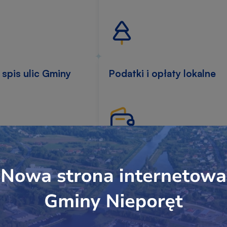
spis ulic Gminy
Podatki i opłaty lokalne
ia meteo
Społeczność Gminna