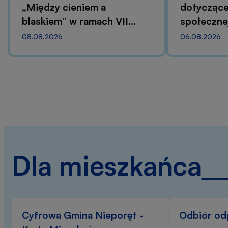
„Między cieniem a
dotyczące
blaskiem” w ramach VII
społecznej
Festiwalu Filmowego im.
infrastruk
08.08.2026
06.08.2026
Andrzeja Kondratiuka
błękitnej
Dla mieszkańca
Cyfrowa Gmina Nieporęt -
Odbiór o